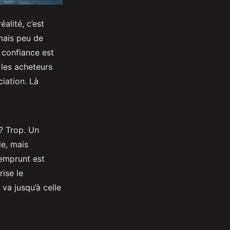
alité, c’est
 mais peu de
a confiance est
 les acheteurs
iation. Là
? Trop. Un
de, mais
’emprunt est
rise le
va jusqu’à celle