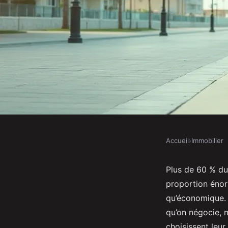
Accueil
›
Immobilier
IMMOBILIER
Comment choisir vot
Plus de 60 % du 
proportion énor
immobilière à La Cio
qu’économique. 
qu’on négocie, m
choisissent leu