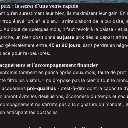
 prix : le secret d'une vente rapide
 qu’en surestimant leur bien, ils maximisent leur gain. En ré
x trop élevé "brûle" le bien. Il attire d’abord de la curiosité,
. Au bout de quelques mois, il faut revoir à la baisse - et l
anche, un bien positionné
au juste prix
dès le départ attire
vend généralement entre
45 et 90 jours
, sans perdre en négoc
lace pour l’à-peu-près.
s acquéreurs et l'accompagnement financier
promis tombent en panne après deux mois, faute de prêt 
é filtre les visites. Il ne propose pas le bien à tout le mon
s acquéreurs
pré-qualifiés
- c’est-à-dire dont la capacité d
 en amont évite les désillusions, économise du temps et sécu
compagnement ne s’arrête pas à la signature du mandat : il 
 en anticipant les obstacles.