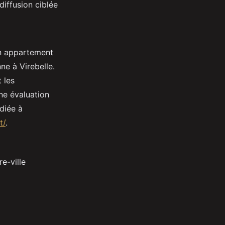
diffusion ciblée
un appartement
e à Virebelle.
 les
ne évaluation
diée à
t/
.
e-ville