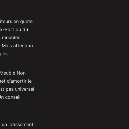
siteurs en quête
x-Port ou du
on meublée
. Mais attention
les.
 Meublé Non
et d’amortir le
est pas universel
Un conseil
s un lotissement