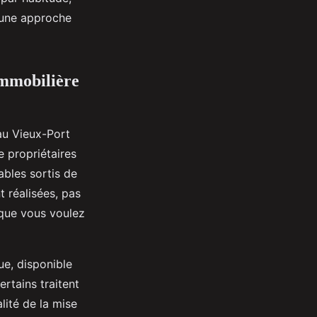
e une approche
immobilière
 au Vieux-Port
e propriétaires
ables sortis de
t réalisées, pas
 que vous voulez
ue, disponible
ertains traitent
alité de la mise