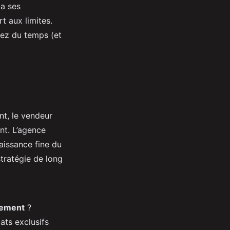
 a ses
t aux limites.
iez du temps (et
nt, le vendeur
nt. L’agence
naissance fine du
stratégie de long
gement
?
ats exclusifs