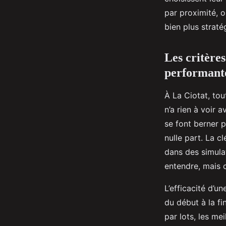
Dulce
•
15/04/2026 17:11
•
8 min de lecture
par proximité, o
bien plus straté
Les critère
performant
À La Ciotat, tou
n’a rien à voir 
se font berner 
nulle part. La c
dans des simula
entendre, mais 
L’efficacité d’u
du début à la fi
par lots, les m