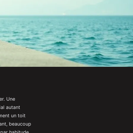
er. Une
al autant
ment un toit
tant, beaucoup
par habitude,