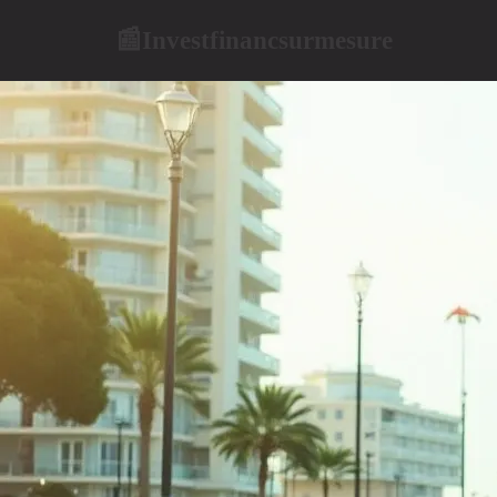
Investfinancsurmesure
📰