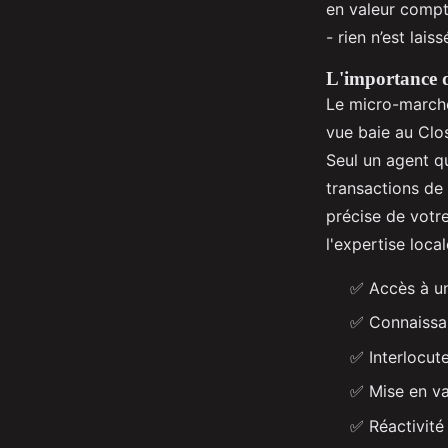
en valeur compte
- rien n’est lais
L'importance d'
Le micro-marché 
vue baie au Clo
Seul un agent qu
transactions de
précise de votr
l'expertise local
✅ Accès à un
✅ Connaissan
✅ Interlocut
✅ Mise en va
✅ Réactivité