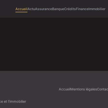
Accueil
Actu
Assurance
Banque
Crédits
Finance
Immobilier
Accueil
Mentions légales
Contac
 et l'immobilier