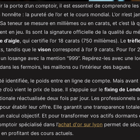
r la porte d’un comptoir, il est essentiel de comprendre les 
 honnête : la pureté de l’or et le cours mondial. L’or n’est j
 Sa teneur se mesure en millièmes ou en carats, et c’est là 
nt en jeu. Ils sont la signature officielle de la qualité du mé
e d’aigle
, qui certifie l’or 18 carats (750 millièmes). Le
trèfl
ats, tandis que le
vison
correspond à l’or 9 carats. Pour l’or 
t un losange avec la mention “999”. Repérez-les avec une lou
ans les fermoirs, les maillons ou l’intérieur des bagues.
té identifiée, le poids entre en ligne de compte. Mais avant d
d’où vient le prix de base. Il s’appuie sur le
fixing de Lond
tionale réactualisée deux fois par jour. Les professionnels sé
pour établir leur offre. Elle garantit une transparence totale
 un calcul objectif. Et pour transformer vos actifs dormants e
mptoir spécialisé dans l’
achat d'or sur lyon
permet de sécur
 en profitant des cours actuels.