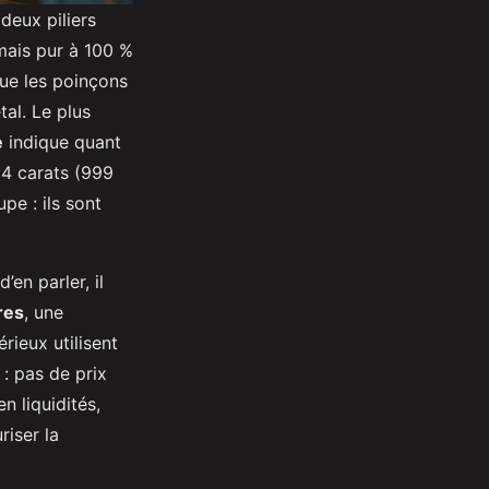
deux piliers
amais pur à 100 %
que les poinçons
tal. Le plus
e
indique quant
24 carats (999
pe : ils sont
’en parler, il
res
, une
rieux utilisent
 : pas de prix
n liquidités,
iser la