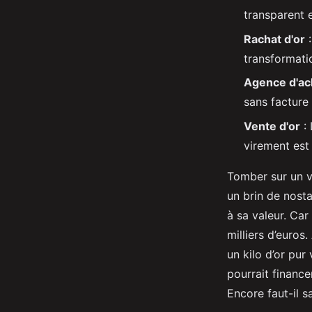
Imran
•
25/05/2026 16:54
•
11 min de lecture
transparent e
Rachat d'or
:
transformati
Agence d'ach
sans facture 
Vente d'or
: 
virement est 
Tomber sur un vi
un brin de nost
à sa valeur. Car
milliers d’euros
un kilo d’or pur
pourrait finance
Encore faut-il s