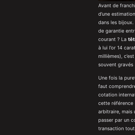
Avant de franchi
d’une estimation
dans les bijoux.
de garantie entre
courant ? La
têt
à lui l’or 14 car
millièmes), c’es
souvent gravés d
Une fois la pure
faut comprendre 
cotation interna
cette référence 
arbitraire, mais
passer par un co
transaction tout