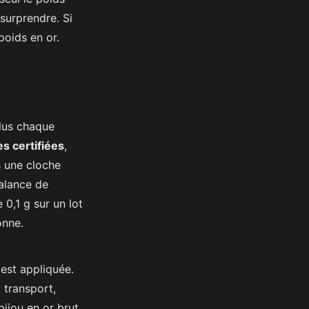
 surprendre. Si
poids en or.
lus chaque
s certifiées
,
s une cloche
balance de
 0,1 g sur un lot
onne.
est appliquée.
: transport,
bijou en or brut,