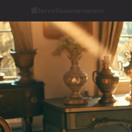
Investfinancsurmesure
📰