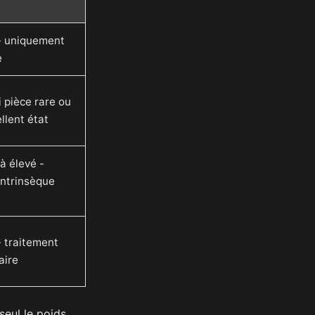
 - uniquement
e
i pièce rare ou
llent état
à élevé -
intrinsèque
- traitement
aire
seul le poids