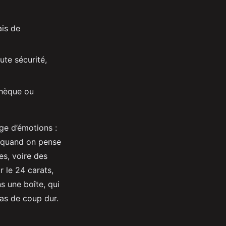
ais de
ute sécurité,
chèque ou
nge d’émotions :
t quand on pense
es, voire des
 le 24 carats,
s une boîte, qui
cas de coup dur.