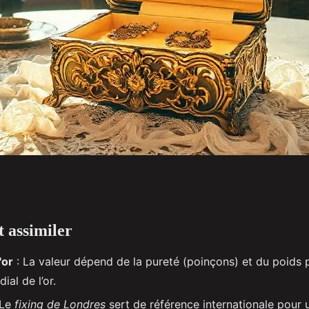
t assimiler
s pour évaluer vos
'or
: La valeur dépend de la pureté (poinçons) et du poids p
ial de l’or.
 Le
fixing de Londres
sert de référence internationale pour 