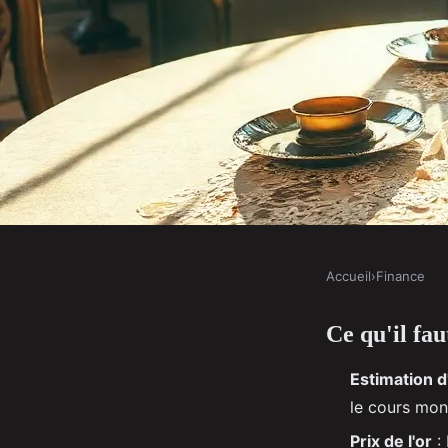
Accueil
›
Finance
FINANCE
Ce qu'il fau
Les meilleures astuce
Estimation d
bijoux en or à Lyon
le cours mond
Prix de l'or
: