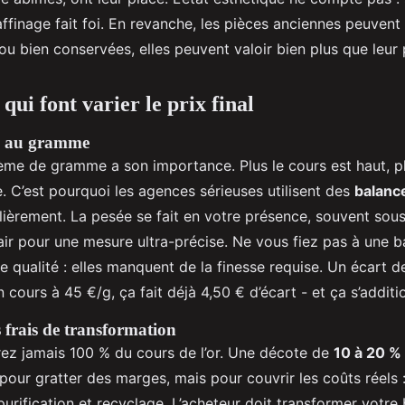
affinage fait foi. En revanche, les pièces anciennes peuvent
 ou bien conservées, elles peuvent valoir bien plus que leur 
 qui font varier le prix final
is au gramme
ème de gramme a son importance. Plus le cours est haut, p
C’est pourquoi les agences sérieuses utilisent des
balance
lièrement. La pesée se fait en votre présence, souvent sou
air pour une mesure ultra-précise. Ne vous fiez pas à une 
 qualité : elles manquent de la finesse requise. Un écart de
 cours à 45 €/g, ça fait déjà 4,50 € d’écart - et ça s’additi
s frais de transformation
ez jamais 100 % du cours de l’or. Une décote de
10 à 20 %
à pour gratter des marges, mais pour couvrir les coûts réels 
 purification et recyclage. L’acheteur doit transformer votre 