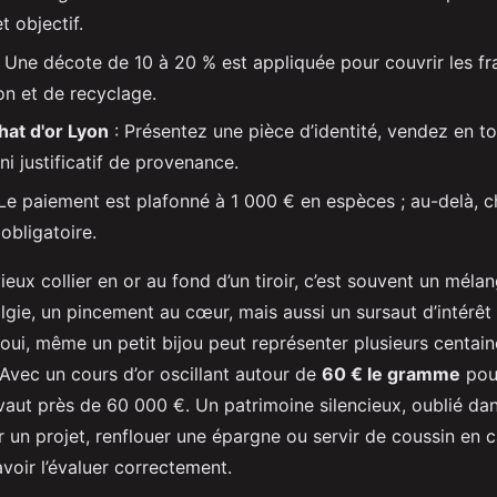
t objectif.
 Une décote de 10 à 20 % est appliquée pour couvrir les fr
on et de recyclage.
at d'or Lyon
: Présentez une pièce d’identité, vendez en to
ni justificatif de provenance.
Le paiement est plafonné à 1 000 € en espèces ; au-delà, 
obligatoire.
eux collier en or au fond d’un tiroir, c’est souvent un méla
algie, un pincement au cœur, mais aussi un sursaut d’intérê
 oui, même un petit bijou peut représenter plusieurs centain
. Avec un cours d’or oscillant autour de
60 € le gramme
pour
 vaut près de 60 000 €. Un patrimoine silencieux, oublié dan
r un projet, renflouer une épargne ou servir de coussin en 
avoir l’évaluer correctement.