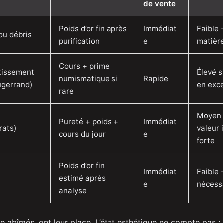
de vente
Poids d’or fin après
Immédiat
Faible
ou débris
purification
e
matièr
Cours + prime
stissement
Élevé s
numismatique si
Rapide
ugerrand)
en exce
rare
Moyen 
Pureté + poids +
Immédiat
rats)
valeur 
cours du jour
e
forte
Poids d’or fin
Immédiat
Faible 
estimé après
e
nécess
analyse
 abîmés, ont leur place. L’état esthétique ne compte pas : 