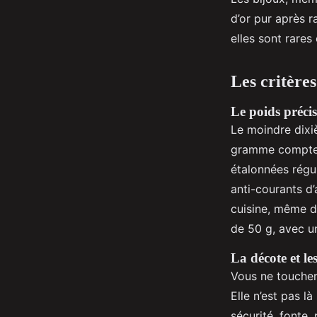
d’or pur après r
elles sont rares
Les critères
Le poids préc
Le moindre dixi
gramme compte. 
étalonnées régu
anti-courants d’
cuisine, même de
de 50 g, avec un
La décote et le
Vous ne toucher
Elle n’est pas l
sécurité, fonte,