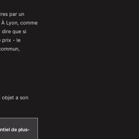
dres par un
e. À Lyon, comme
 dire que si
prix - le
 commun,
 objet a son
ntiel de plus-